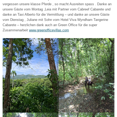
vergessen unsere klasse Pferde , so macht Ausreiten spass . Danke an
unsere Gäste vom Montag ,Leia mit Partner vom Cabreef Cabarete und
danke an Taxi Alberto für die Vermittlung – und danke an unsere Gäste
vom Dienstag , Juliane mit Sohn vom Hotel Viva Wyndham Tangerine
Cabarete – herzlichen dank auch an Green Office für die super
Zusammenarbeit
www.greenofficevillas.com