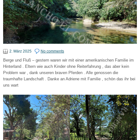
2. März 2025
No comments
Berge und Fluß – gestern waren wir mit einer amerikanischen Familie im
Hinterland . Eltern wie auch Kinder ohne Reiterfahrung , das aber kein
Problem war , dank unseren braven Pferden . Alle genossen die
traumhafte Landschaft . Danke an Adriene mit Familie , schön das ihr bei
uns wart