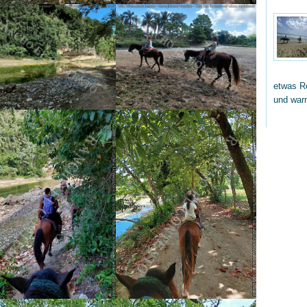
etwas Re
und wa