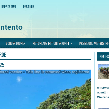
IMPRESSUM
PARTNER
»
SONDERTOUREN
REITURLAUB MIT UNTERKUNFT
PREISE UND WEITERE IN
RDE
NEUES
025
unterwe
ausritt 
Weiterle