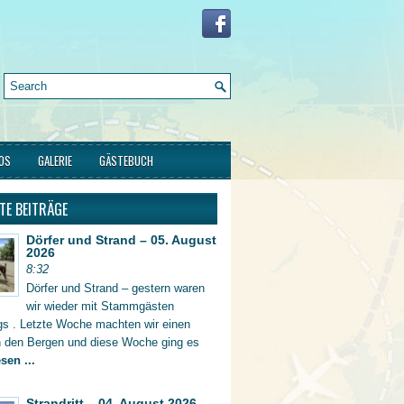
FOS
GALERIE
GÄSTEBUCH
TE BEITRÄGE
Dörfer und Strand – 05. August
2026
8:32
Dörfer und Strand – gestern waren
wir wieder mit Stammgästen
gs . Letzte Woche machten wir einen
in den Bergen und diese Woche ging es
sen ...
Strandritt – 04. August 2026