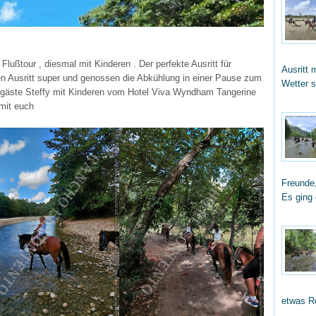
 Flußtour , diesmal mit Kinderen . Der perfekte Ausritt für
Ausritt 
hren Ausritt super und genossen die Abkühlung in einer Pause zum
Wetter 
gäste Steffy mit Kinderen vom Hotel Viva Wyndham Tangerine
mit euch
Freunde,
Es ging
etwas R